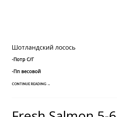
Шотландский лосось
-Потр С/Г
-Пп весовой
CONTINUE READING →
Fresh Salmon 5-6