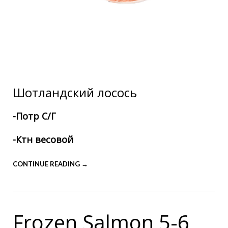
Шотландский лосось
-Потр С/Г
-Ктн весовой
CONTINUE READING →
Frozen Salmon 5-6