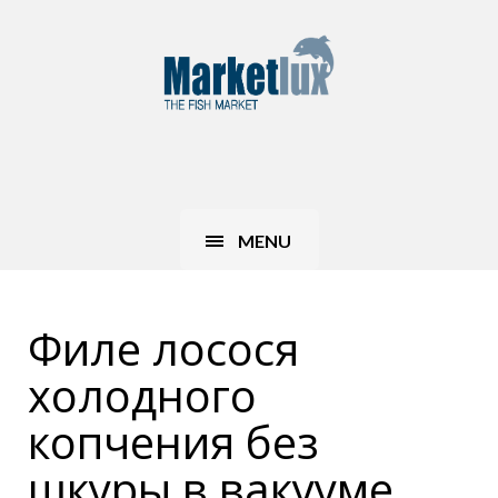
MENU
Филе лосося
холодного
копчения без
шкуры в вакууме